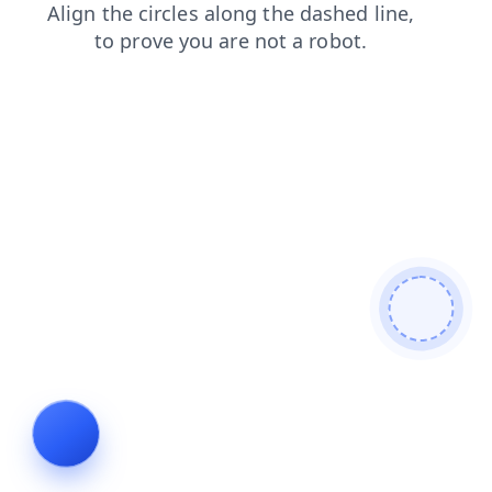
search
login
faq